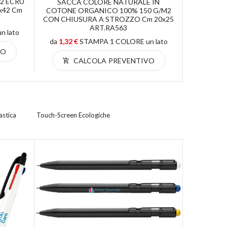
2 ECRU
ZAINE
SACCA COLORE NATURALE IN
x42 Cm
CHIUSU
COTONE ORGANICO 100% 150 G/m2
COLORA
CON CHIUSURA A STROZZO Cm 20x25
ART.RA563
 lato
da
1,84 €
da
1,32 €
STAMPA 1 COLORE un lato
VO
C
CALCOLA PREVENTIVO
astica
Touch-Screen Ecologiche