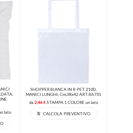
ANICI
SHOPPER
SHOPPER BIANCA IN R-PET 210D,
LDATA,
80G/M2 , 
MANICI LUNGHI, Cm.38x42 ART.RA735
ONE
da
2,46 €
STAMPA 1 COLORE un lato
da
1,60 €
 lato
CALCOLA PREVENTIVO
C
VO