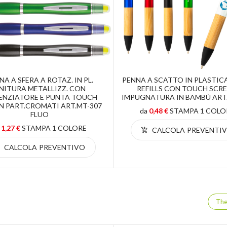
NA A SFERA A ROTAZ. IN PL.
PENNA A SCATTO IN PLASTIC
INITURA METALLIZZ. CON
REFILLS CON TOUCH SCRE
ENZIATORE E PUNTA TOUCH
IMPUGNATURA IN BAMBÙ ART
N PART.CROMATI ART.MT-307
da
0,48 €
STAMPA 1 COLO
FLUO
a
1,27 €
STAMPA 1 COLORE
CALCOLA PREVENTI
CALCOLA PREVENTIVO
Th