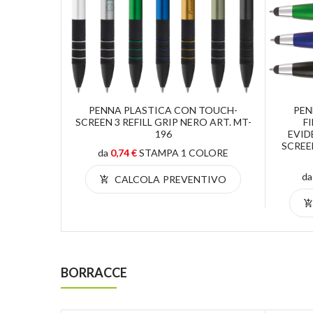
TTO IN
PENNA PLASTICA CON TOUCH-
PEN
 SCREEN
SCREEN 3 REFILL GRIP NERO ART. MT-
F
322
196
EVID
SCREE
OLORE
da
0,74 €
STAMPA 1 COLORE
d
TIVO
CALCOLA PREVENTIVO
BORRACCE