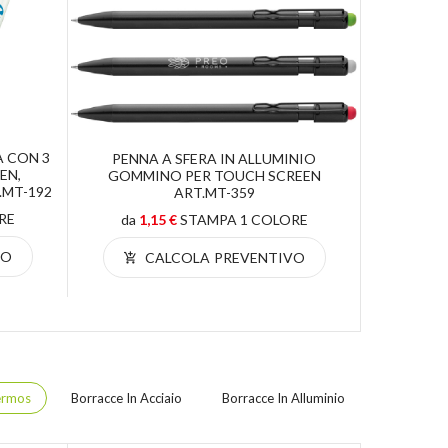
A CON 3
PENNA 
PENNA A SFERA IN ALLUMINIO
EN,
MEC
GOMMINO PER TOUCH SCREEN
.MT-192
PART.GO
ART.MT-359
RE
da
1,15 €
STAMPA 1 COLORE
da
0,
VO
CALCOLA PREVENTIVO
C
ermos
Borracce In Acciaio
Borracce In Alluminio