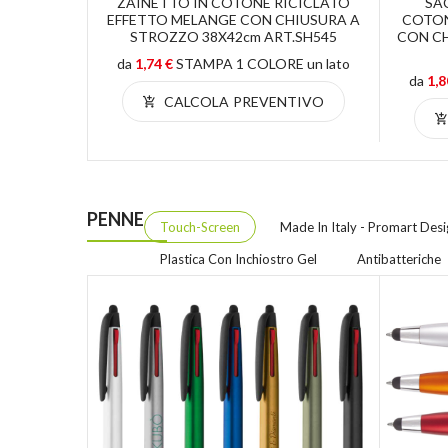
 G/m2 CON
ZAINETTO IN COTONE RICICLATO
SA
6x46 Cm
EFFETTO MELANGE CON CHIUSURA A
COTON
STROZZO 38X42cm ART.SH545
CON CH
 un lato
da
1,74 €
STAMPA 1 COLORE un lato
da
1,8
TIVO
CALCOLA PREVENTIVO
PENNE
Touch-Screen
Made In Italy - Promart Desi
Plastica Con Inchiostro Gel
Antibatteriche