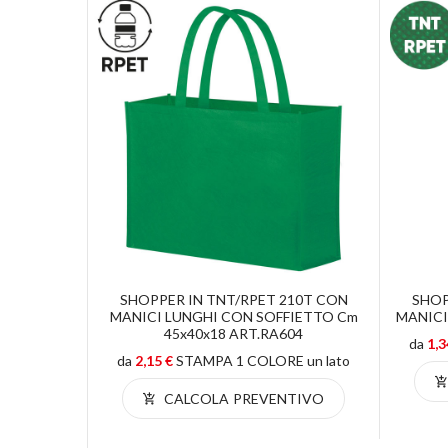
 MANICI
SHOPPER IN TNT/RPET 210T CON
SHOP
.RA601
MANICI LUNGHI CON SOFFIETTO Cm
MANICI
45x40x18 ART.RA604
 un lato
da
1,3
da
2,15 €
STAMPA 1 COLORE un lato
TIVO
CALCOLA PREVENTIVO