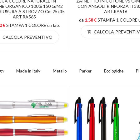
CCA COLORE NATURALE IN
ZAINETTO IN COTONE 95 G/m
E ORGANICO 100% 150 G/m2
CON ANGOLI RINFORZATI 38
IUSURA A STROZZO Cm 25x35
ART.RA516
ART.RA565
da
1,58 €
STAMPA 1 COLORE un
0 €
STAMPA 1 COLORE un lato
CALCOLA PREVENTI
CALCOLA PREVENTIVO
gn
Made In Italy
Metallo
Parker
Ecologiche
Pl