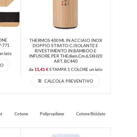
ONE
BORRA
THERMOS 400 Ml. IN ACCIAIO INOX
-771
DOPPI
DOPPIO STRATO C.ISOLANTE E
INCLUSO,
RIVESTIMENTO IN BAMBOO E
 lato
INFUSORE PER THEdiam.cm.6,5XH20
da
7,39 €
ART. BC440
VO
da
11,41 €
STAMPA 1 COLORE un lato
C
CALCOLA PREVENTIVO
nt
Cotone
Polipropilene
Cotone Riciclato