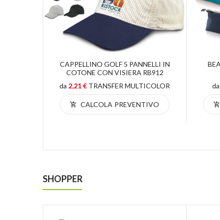
Cm.33x45
CAPPELLINO GOLF 5 PANNELLI IN
BEA
IUSURA
COTONE CON VISIERA RB912
da
2,21 €
TRANSFER MULTICOLOR
d
 un lato
CALCOLA PREVENTIVO
TIVO
SHOPPER