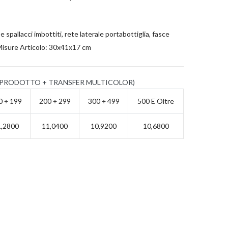
 spallacci imbottiti, rete laterale portabottiglia, fasce
. Misure Articolo: 30x41x17 cm
 PRODOTTO + TRANSFER MULTICOLOR)
0 ÷ 199
200 ÷ 299
300 ÷ 499
500 E Oltre
1,2800
11,0400
10,9200
10,6800