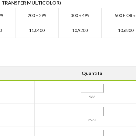
+
TRANSFER MULTICOLOR
)
99
200 ÷ 299
300 ÷ 499
500 E Oltr
0
11,0400
10,9200
10,6800
Quantità
966
2961