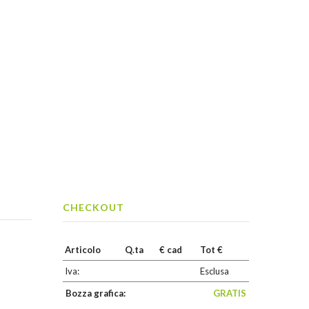
CHECKOUT
Articolo
Q.ta
€ cad
Tot €
Iva:
Esclusa
Bozza grafica:
GRATIS