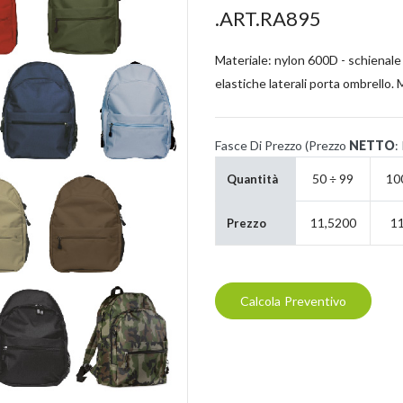
.ART.RA895
Materiale: nylon 600D - schienale e
elastiche laterali porta ombrello
Fasce Di Prezzo (Prezzo
NETTO
:
50 ÷ 99
10
Quantità
11,5200
1
Prezzo
Calcola Preventivo