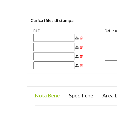
Carica i files di stampa
FILE
Dai un n
Nota Bene
Specifiche
Area 