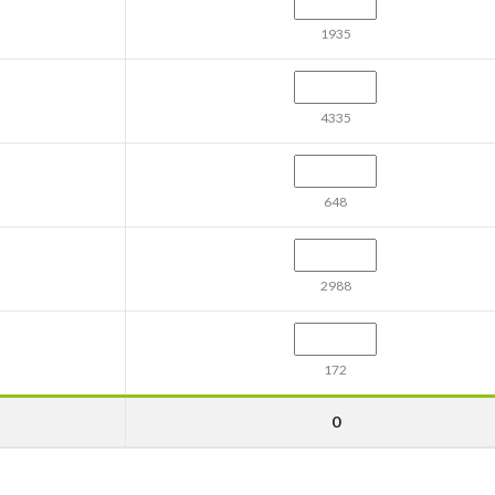
1935
4335
648
2988
172
0