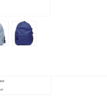
mpa
lor